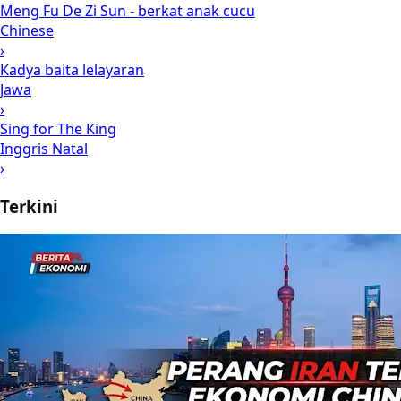
Meng Fu De Zi Sun - berkat anak cucu
Chinese
›
Kadya baita lelayaran
Jawa
›
Sing for The King
Inggris Natal
›
Terkini