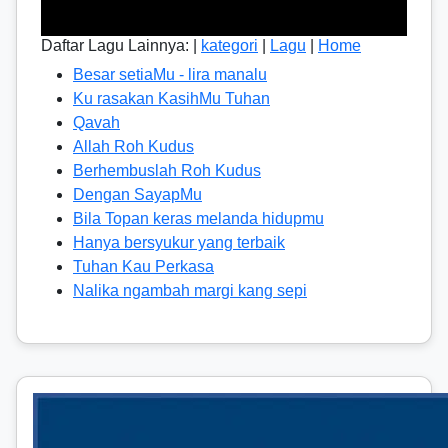
Daftar Lagu Lainnya: |
kategori
|
Lagu
|
Home
Besar setiaMu - lira manalu
Ku rasakan KasihMu Tuhan
Qavah
Allah Roh Kudus
Berhembuslah Roh Kudus
Dengan SayapMu
Bila Topan keras melanda hidupmu
Hanya bersyukur yang terbaik
Tuhan Kau Perkasa
Nalika ngambah margi kang sepi