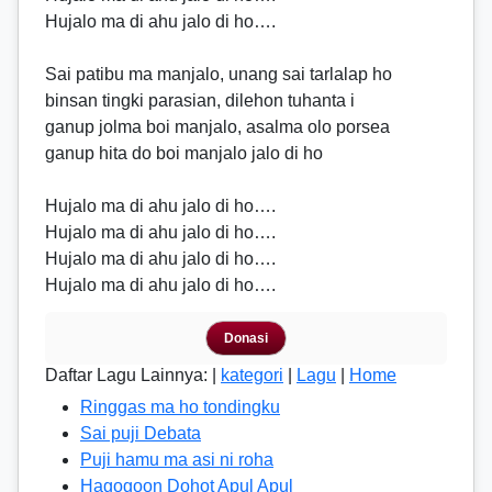
Hujalo ma di ahu jalo di ho….
Sai patibu ma manjalo, unang sai tarlalap ho
binsan tingki parasian, dilehon tuhanta i
ganup jolma boi manjalo, asalma olo porsea
ganup hita do boi manjalo jalo di ho
Hujalo ma di ahu jalo di ho….
Hujalo ma di ahu jalo di ho….
Hujalo ma di ahu jalo di ho….
Hujalo ma di ahu jalo di ho….
Donasi
Daftar Lagu Lainnya: |
kategori
|
Lagu
|
Home
Ringgas ma ho tondingku
Sai puji Debata
Puji hamu ma asi ni roha
Hagogoon Dohot Apul Apul