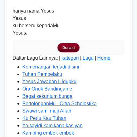
hanya nama Yesus
Yesus
ku berseru kepadaMu
Yesus.
Donasi
Daftar Lagu Lainnya: |
kategori
|
Lagu
|
Home
Kemenangan terjadi disini
Tuhan Pembelaku
Yesus Jawaban Hidupku
Ora Onok Bandingan e
Bagai sekuntum bunga
PertolonganMu - Citra Scholastika
Swawi sami muji Allah
Ku Perlu Kau Tuhan
Ya sayidi kam kana kasiyan
Kambing embek-embek