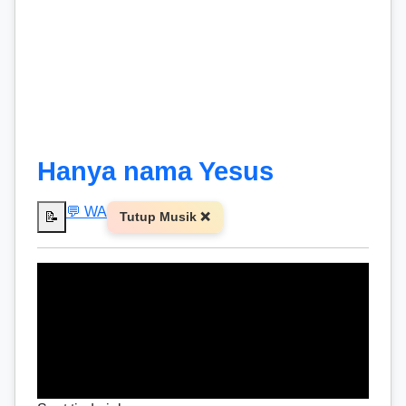
Hanya nama Yesus
💬 WA
📝
Tutup Musik ❌