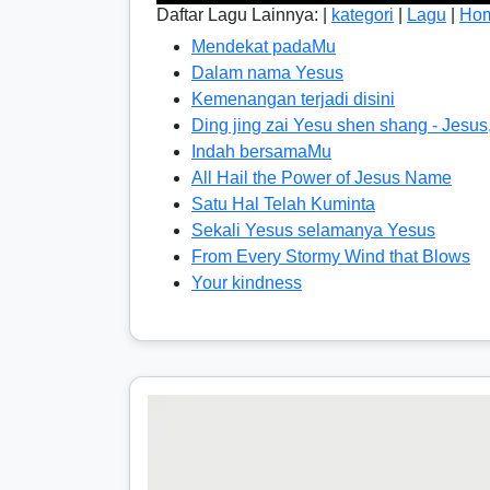
Daftar Lagu Lainnya: |
kategori
|
Lagu
|
Ho
Mendekat padaMu
Dalam nama Yesus
Kemenangan terjadi disini
Ding jing zai Yesu shen shang - Jesus
Indah bersamaMu
All Hail the Power of Jesus Name
Satu Hal Telah Kuminta
Sekali Yesus selamanya Yesus
From Every Stormy Wind that Blows
Your kindness