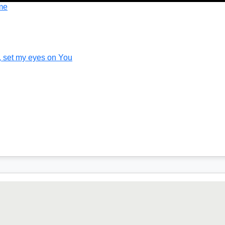
me
, set my eyes on You