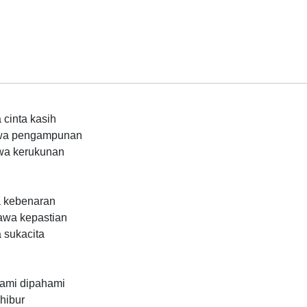
cinta kasih
awa pengampunan
awa kerukunan
a kebenaran
awa kepastian
 sukacita
ami dipahami
hibur