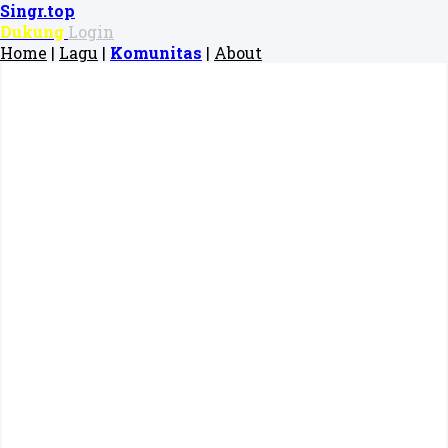
Singr.top
Dukung
Login
Home
|
Lagu
|
Komunitas
|
About