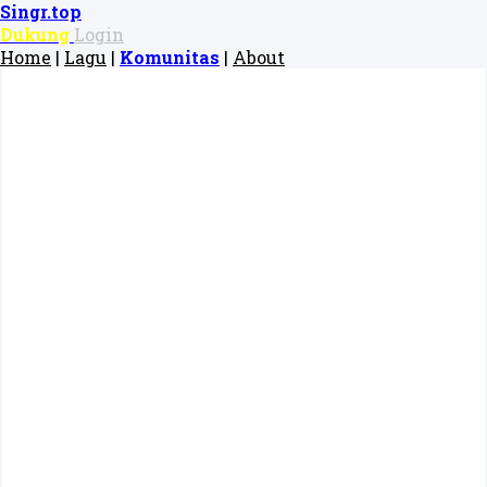
Singr.top
Dukung
Login
Home
|
Lagu
|
Komunitas
|
About