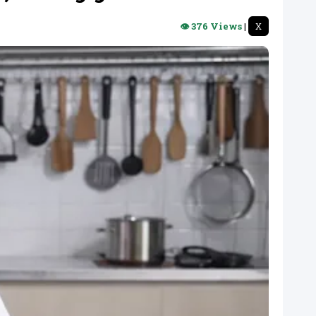
👁 376 Views
|
X