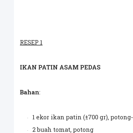
RESEP 1
IKAN PATIN ASAM PEDAS
Bahan
:
1 ekor ikan patin (±700 gr), poton
·
2 buah tomat, potong
·