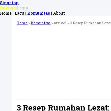
Singr.top
Dukung
Login
Home
|
Lagu
|
Komunitas
|
About
Home
>
Komunitas
> artikel >
3 Resep Rumahan Lezat:
3 Resep Rumahan Lezat: 