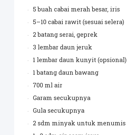
5 buah cabai merah besar, iris
·
5–10 cabai rawit (sesuai selera)
·
2 batang serai, geprek
·
3 lembar daun jeruk
·
1 lembar daun kunyit (opsional)
·
1 batang daun bawang
·
700 ml air
·
Garam secukupnya
·
Gula secukupnya
·
2 sdm minyak untuk menumis
·