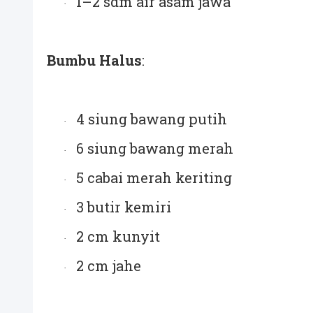
1–2 sdm air asam jawa
·
Bumbu Halus
:
4 siung bawang putih
·
6 siung bawang merah
·
5 cabai merah keriting
·
3 butir kemiri
·
2 cm kunyit
·
2 cm jahe
·