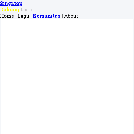
Singr.top
Dukung
Login
Home
|
Lagu
|
Komunitas
|
About