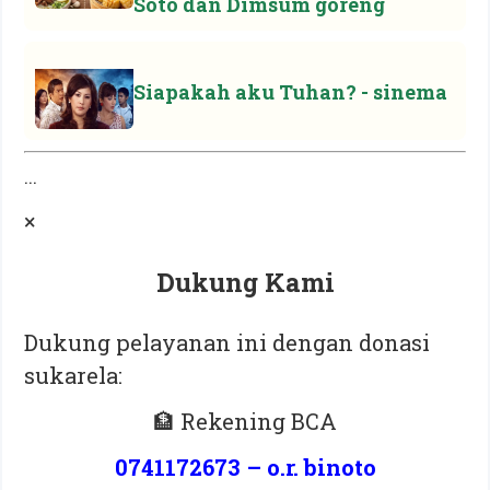
Soto dan Dimsum goreng
Siapakah aku Tuhan? - sinema
...
×
Dukung Kami
Dukung pelayanan ini dengan donasi
sukarela:
🏦 Rekening BCA
0741172673 – o.r. binoto