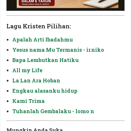
Lagu Kristen Pilihan:
Apalah Arti Ibadahmu
Yesus nama Mu Termanis - ir.niko
Bapa Lembutkan Hatiku
All my Life
La Lan Ara Hoban
Engkau alasanku hidup
Kami Trima
Tuhanlah Gembalaku - lomo n
Mungkin Anda Suka