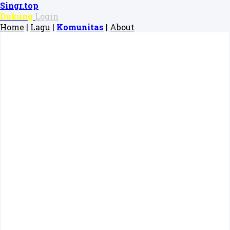
Singr.top
Dukung
Login
Home
|
Lagu
|
Komunitas
|
About