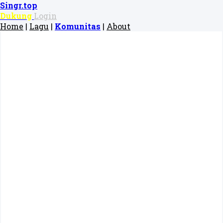
Singr.top
Dukung
Login
Home
|
Lagu
|
Komunitas
|
About