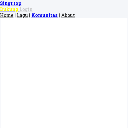
Singr.top
Dukung
Login
Home
|
Lagu
|
Komunitas
|
About