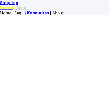
Singr.top
Dukung
Login
Home
|
Lagu
|
Komunitas
|
About