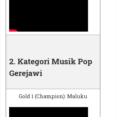
2. Kategori Musik Pop
Gerejawi
Gold 1 (Champion): Maluku