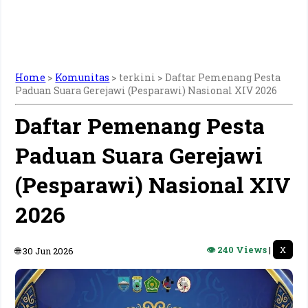
Home
>
Komunitas
> terkini >
Daftar Pemenang Pesta
Paduan Suara Gerejawi (Pesparawi) Nasional XIV 2026
Daftar Pemenang Pesta
Paduan Suara Gerejawi
(Pesparawi) Nasional XIV
2026
👁 240 Views
|
X
🌐 30 Jun 2026