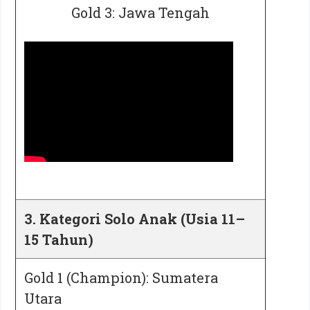
Gold 3: Jawa Tengah
3. Kategori Solo Anak (Usia 11–
15 Tahun)
Gold 1 (Champion): Sumatera
Utara