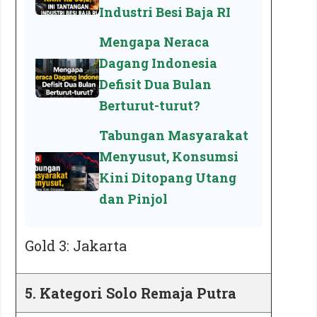
Industri Besi Baja RI
Mengapa Neraca
Dagang Indonesia
Defisit Dua Bulan
Berturut-turut?
Tabungan Masyarakat
Menyusut, Konsumsi
Kini Ditopang Utang
dan Pinjol
Gold 3: Jakarta
5. Kategori Solo Remaja Putra