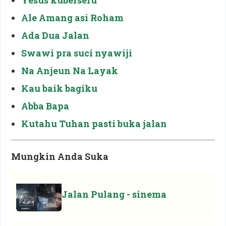
Ale Amang asi Roham
Ada Dua Jalan
Swawi pra suci nyawiji
Na Anjeun Na Layak
Kau baik bagiku
Abba Bapa
Kutahu Tuhan pasti buka jalan
Mungkin Anda Suka
Jalan Pulang - sinema