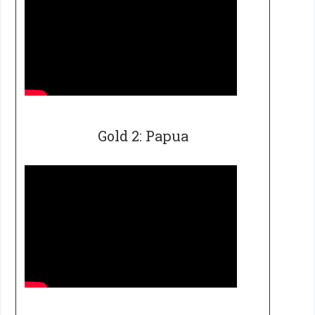
Gold 2: Papua