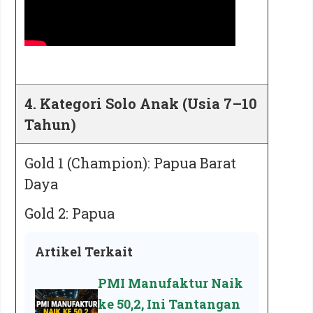
4. Kategori Solo Anak (Usia 7–10
Tahun)
Gold 1 (Champion): Papua Barat
Daya
Gold 2: Papua
Artikel Terkait
PMI Manufaktur Naik
ke 50,2, Ini Tantangan