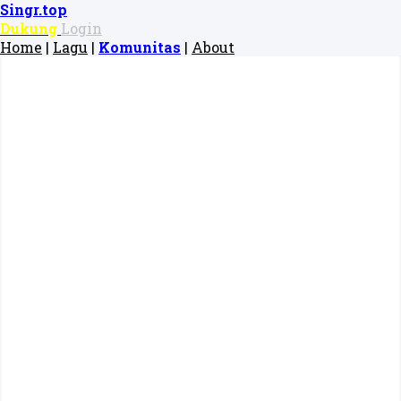
Singr.top
Dukung
Login
Home
|
Lagu
|
Komunitas
|
About