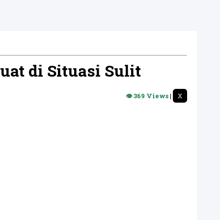
t di Situasi Sulit
👁 369 Views
|
X