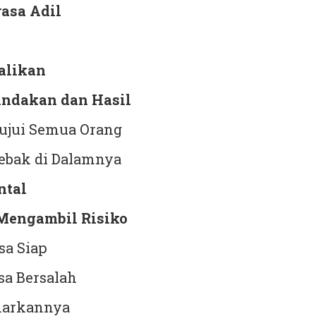
rasa Adil
alikan
indakan dan Hasil
ujui Semua Orang
ebak di Dalamnya
ntal
Mengambil Risiko
a Siap
sa Bersalah
narkannya