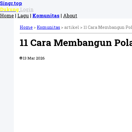
Singr.top
Dukung
Login
Home
|
Lagu
|
Komunitas
|
About
Home
>
Komunitas
> artikel >
11 Cara Membangun Pola
11 Cara Membangun Pola 
🌐 13 Mar 2026