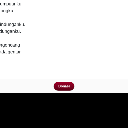
 tumpuanku
longku.
lindunganku.
ndunganku.
ergoncang
ada gentar
Donasi