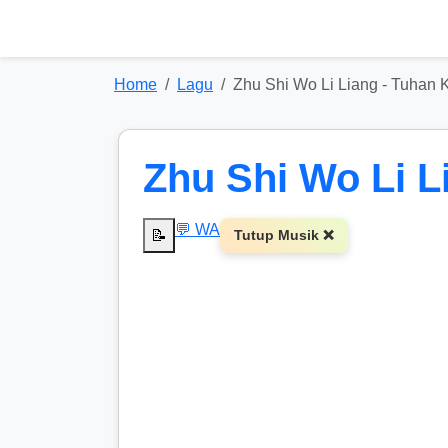
Home
Lagu
Zhu Shi Wo Li Liang - Tuhan
Zhu Shi Wo Li L
💬 WA
📝
Tutup Musik ❌