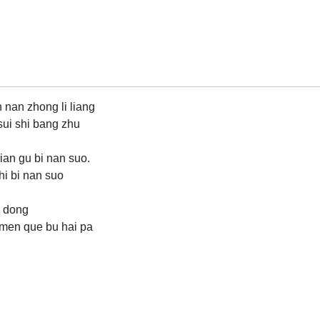
n nan zhong li liang
sui shi bang zhu
jian gu bi nan suo.
hi bi nan suo
o dong
 men que bu hai pa