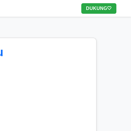
DUKUNG🤍
u