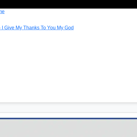
me
- I Give My Thanks To You My God