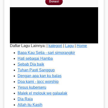
Donasi
Daftar Lagu Lainnya: |
kategori
|
Lagu
|
Home
Bapa Kau Setia - sari simorangkir
Hati sebagai Hamba
Sebab Dia baik
Tuhan Pasti Sanggup
Dengan apa kan ku balas
Doa kami - jpcc worship
Yesus kuberseru
Malek el molouk we galaalak
Dia Raja
Allah itu Kasih