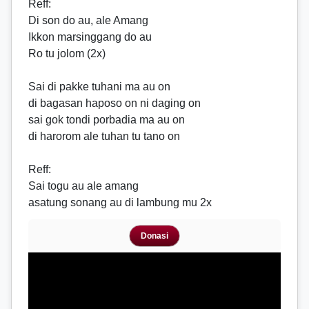
Reff
:
Di son do au, ale Amang
Ikkon marsinggang do au
Ro tu jolom (2x)
Sai di pakke tuhani ma au on
di bagasan haposo on ni daging on
sai gok tondi porbadia ma au on
di harorom ale tuhan tu tano on
Reff
:
Sai togu au ale amang
asatung sonang au di lambung mu 2x
Donasi