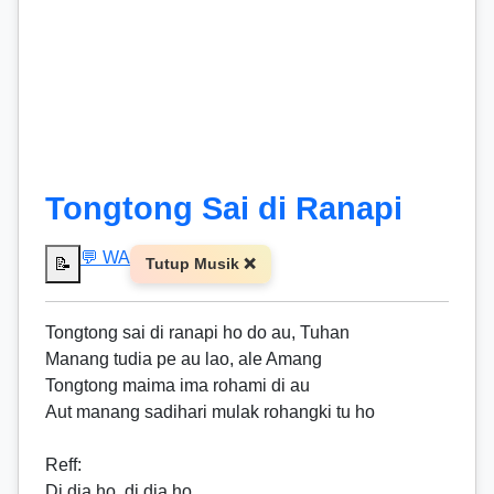
Tongtong Sai di Ranapi
💬 WA
📝
Tutup Musik ❌
Tongtong sai di ranapi ho do au, Tuhan
Manang tudia pe au lao, ale Amang
Tongtong maima ima rohami di au
Aut manang sadihari mulak rohangki tu ho
Reff
:
Di dia ho, di dia ho