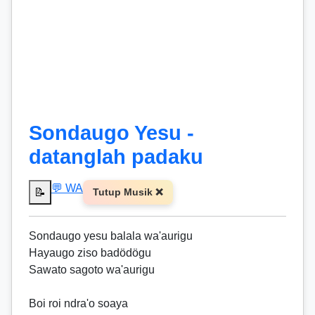
Sondaugo Yesu -
datanglah padaku
💬 WA
📝
Tutup Musik ❌
Sondaugo yesu balala wa'aurigu
Hayaugo ziso badödögu
Sawato sagoto wa'aurigu
Boi roi ndra'o soaya