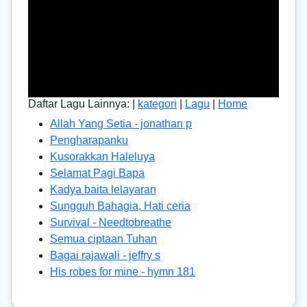
Daftar Lagu Lainnya: |
kategori
|
Lagu
|
Home
Allah Yang Setia - jonathan p
Pengharapanku
Kusorakkan Haleluya
Selamat Pagi Bapa
Kadya baita lelayaran
Sungguh Bahagia, Hati ceria
Survival - Needtobreathe
Semua ciptaan Tuhan
Bagai rajawali - jeffry s
His robes for mine - hymn 181