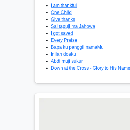
I am thankful
One Child
Give thanks
Sai tapuji ma Jahowa
I got saved
Every Praise
Bapa ku panggil namaMu
Inilah doaku
Abdi muji sukur
Down at the Cross - Glory to His Nam