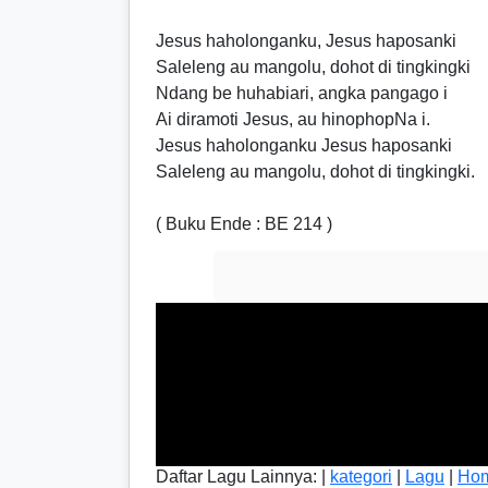
Jesus haholonganku, Jesus haposanki
Saleleng au mangolu, dohot di tingkingki
Ndang be huhabiari, angka pangago i
Ai diramoti Jesus, au hinophopNa i.
Jesus haholonganku Jesus haposanki
Saleleng au mangolu, dohot di tingkingki.
( Buku Ende : BE 214 )
Daftar Lagu Lainnya: |
kategori
|
Lagu
|
Ho