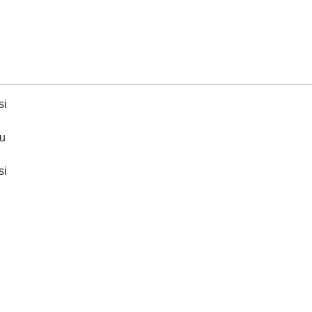
si
Au
si