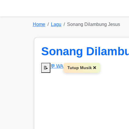
Home
Lagu
Sonang Dilambung Jesus
Sonang Dilamb
💬 WA
📝
Tutup Musik ❌