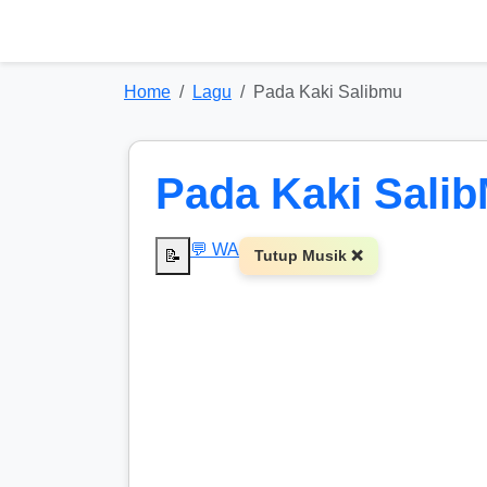
Home
Lagu
Pada Kaki Salibmu
Pada Kaki Sali
💬 WA
📝
Tutup Musik ❌