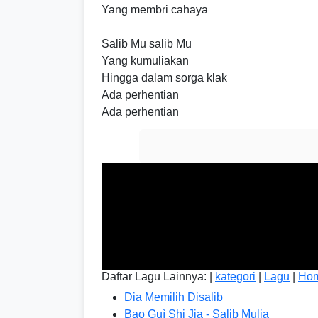
Yang membri cahaya
Salib Mu salib Mu
Yang kumuliakan
Hingga dalam sorga klak
Ada perhentian
Ada perhentian
Daftar Lagu Lainnya: |
kategori
|
Lagu
|
Ho
Dia Memilih Disalib
Bao Guì Shi Jia - Salib Mulia