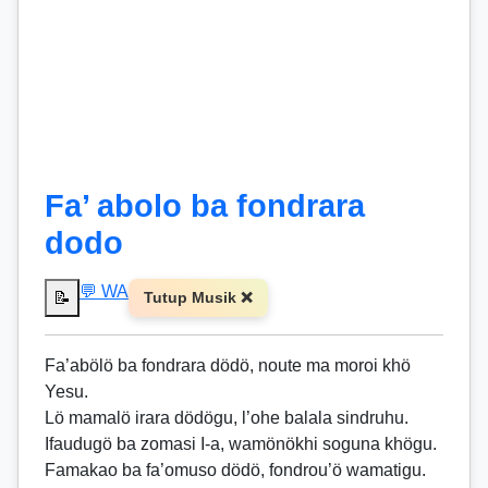
Fa’ abolo ba fondrara
dodo
💬 WA
📝
Tutup Musik ❌
Fa’abölö ba fondrara dödö, noute ma moroi khö
Yesu.
Lö mamalö irara dödögu, l’ohe balala sindruhu.
Ifaudugö ba zomasi I-a, wamönökhi soguna khögu.
Famakao ba fa’omuso dödö, fondrou’ö wamatigu.