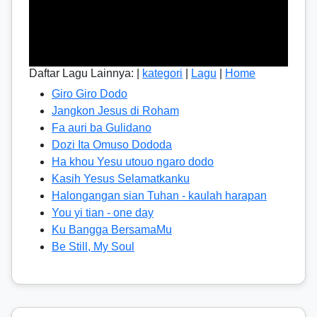
Daftar Lagu Lainnya: |
kategori
|
Lagu
|
Home
Giro Giro Dodo
Jangkon Jesus di Roham
Fa auri ba Gulidano
Dozi Ita Omuso Dododa
Ha khou Yesu utouo ngaro dodo
Kasih Yesus Selamatkanku
Halongangan sian Tuhan - kaulah harapan
You yi tian - one day
Ku Bangga BersamaMu
Be Still, My Soul