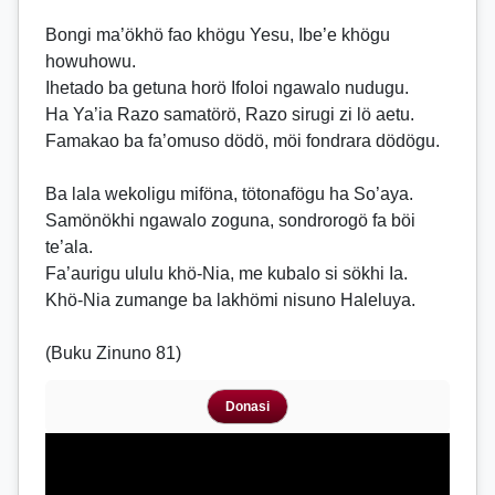
Bongi ma’ökhö fao khögu Yesu, Ibe’e khögu
howuhowu.
Ihetado ba getuna horö IfoIoi ngawalo nudugu.
Ha Ya’ia Razo samatörö, Razo sirugi zi lö aetu.
Famakao ba fa’omuso dödö, möi fondrara dödögu.
Ba lala wekoligu miföna, tötonafögu ha So’aya.
Samönökhi ngawalo zoguna, sondrorogö fa böi
te’ala.
Fa’aurigu ululu khö-Nia, me kubalo si sökhi Ia.
Khö-Nia zumange ba lakhömi nisuno Haleluya.
(Buku Zinuno 81)
Donasi