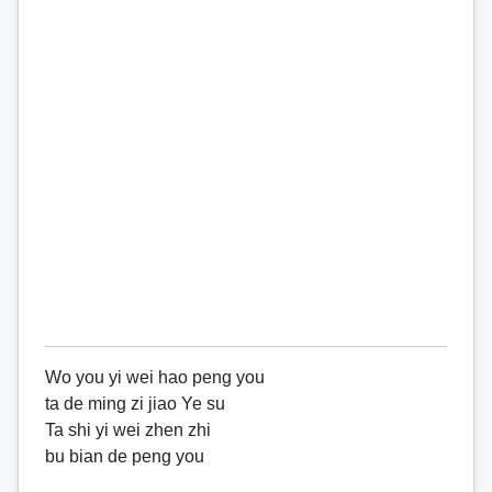
Wo you yi wei hao peng you
ta de ming zi jiao Ye su
Ta shi yi wei zhen zhi
bu bian de peng you