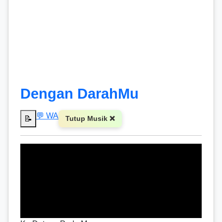
Dengan DarahMu
💬 WA
📝
Tutup Musik ❌