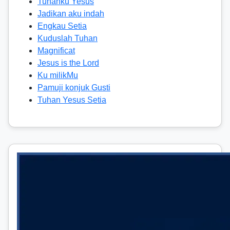
Tuhanku Yesus
Jadikan aku indah
Engkau Setia
Kuduslah Tuhan
Magnificat
Jesus is the Lord
Ku milikMu
Pamuji konjuk Gusti
Tuhan Yesus Setia