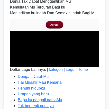
Dunia Tak Dapat Menggantikan Mu
Kemuliaan Mu Tercurah Bagi ku
Menjadikan ku Indah Dan Semakin Indah Bagi Mu
Donasi
Daftar Lagu Lainnya: |
kategori
|
Lagu
|
Home
Dengan DarahMu
Hai Musafir Mau Kemana
Penuhi hidupku
Urapan yang baru
Bapa ku panggil namaMu
Tak berhenti percaya