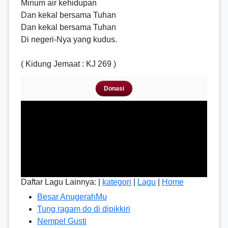
Minum air kehidupan
Dan kekal bersama Tuhan
Dan kekal bersama Tuhan
Di negeri-Nya yang kudus.
( Kidung Jemaat : KJ 269 )
Donasi
Daftar Lagu Lainnya: |
kategori
|
Lagu
|
Home
Besar AnugerahMu
Tung ragam do di dipikkiri
Nempel Gusti