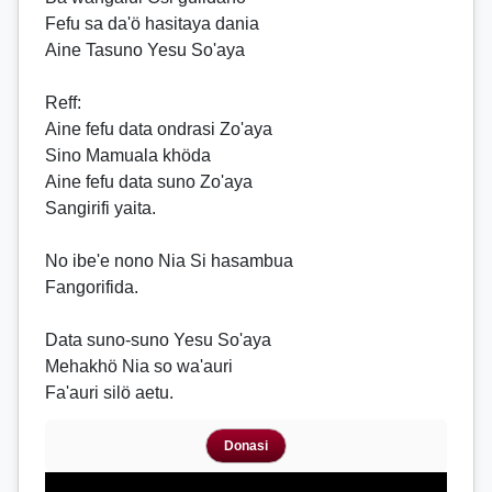
Fefu sa da'ö hasitaya dania
Aine Tasuno Yesu So'aya
Reff
:
Aine fefu data ondrasi Zo'aya
Sino Mamuala khöda
Aine fefu data suno Zo'aya
Sangirifi yaita.
No ibe'e nono Nia Si hasambua
Fangorifida.
Data suno-suno Yesu So'aya
Mehakhö Nia so wa'auri
Fa'auri silö aetu.
Donasi