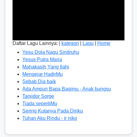
Daftar Lagu Lainnya: |
kategori
|
Lagu
|
Home
Yesu Dola Nagu Sindruhu
Yesus Putra Maria
Mahakasih Yang Ilahi
Mengejar HadirMu
Sebab Dia baik
Ada Ampun Bapa Bagimu - Anak bungsu
Tanjidor Sorge
Tiada sepertiMu
Sering Kutanya Pada Diriku
Tuhan Aku Rindu - ir niko