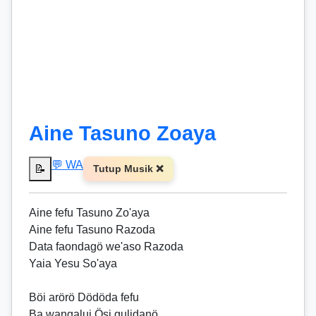
Aine Tasuno Zoaya
💬 WA
📝
Tutup Musik ❌
Aine fefu Tasuno Zo'aya
Aine fefu Tasuno Razoda
Data faondagö we'aso Razoda
Yaia Yesu So'aya
Böi arörö Dödöda fefu
Ba wangalui Ösi gulidanö