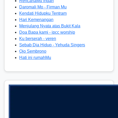
RencanaMu indah
Daromali Mo - Firman Mu
Kendati Hidupku Tentram
Hari Kemenangan
Menjulang Nyata atas Bukit Kala
Doa Bapa kami - jpcc worship
Ku berserah - veren
Sebab Dia Hidup - Yehuda Singers
Ojo Sembrono
Hati ini rumahMu