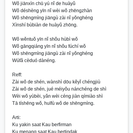
Wǒ jiānxìn chū yú nǐ de huàyǔ
Wǒ déshèng yīn nǐ wèi wǒ zhēngzhàn
Wǒ shēngmìng jiāngù zài nǐ yǒnghéng
Xìnshí bùbiàn de huàyǔ zhōng.
Wǒ wěntuǒ yīn nǐ shǒu hùbì wǒ
Wǒ gāngqiáng yīn nǐ shǒu fúchí wǒ
Wǒ shēngmìng jiāngù zài nǐ yǒnghéng
Wúfǎ cèduó dànéng.
Reff
:
Zài wǒ de shén, wànshì dōu kěyǐ chéngjiù
Zài wǒ de shén, jué méiyǒu nánchéng de shì
Wèi wǒ yùbèi, yǎn wèi céng jiàn qímiào shì
Tā tíshēng wǒ, huīfù wǒ de shēngmìng.
Arti:
Ku yakin saat Kau berfirman
Ku menang saat Kau bertindak