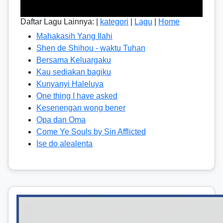
Daftar Lagu Lainnya: |
kategori
|
Lagu
|
Home
Mahakasih Yang Ilahi
Shen de Shihou - waktu Tuhan
Bersama Keluargaku
Kau sediakan bagiku
Kunyanyi Haleluya
One thing I have asked
Kesenengan wong bener
Opa dan Oma
Come Ye Souls by Sin Afflicted
Ise do alealenta