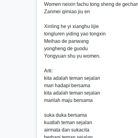
Women neixin fachu tong sheng de gecha
Zanmei qimiao jiu en
Xinling he yi xianghu lijie
tongluren yiding yao tongxin
Meihao de panwang
yongheng de guodu
Yongyuan shu yu women.
Arti:
kita adalah teman sejalan
mari hadapi bersama
kita adalah teman sejalan
marilah maju bersama
suka duka bersama
kuatlah teman sejalan
airmata dan sukacita
berbagi teman sejalan