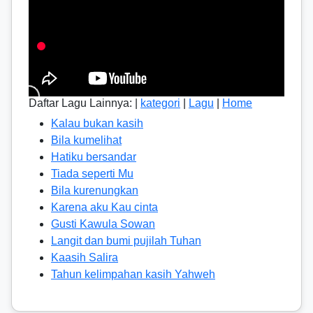
Daftar Lagu Lainnya: |
kategori
|
Lagu
|
Home
Kalau bukan kasih
Bila kumelihat
Hatiku bersandar
Tiada seperti Mu
Bila kurenungkan
Karena aku Kau cinta
Gusti Kawula Sowan
Langit dan bumi pujilah Tuhan
Kaasih Salira
Tahun kelimpahan kasih Yahweh