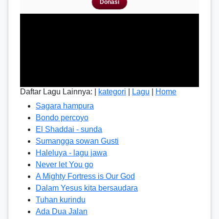
Donasi
Daftar Lagu Lainnya: |
kategori
|
Lagu
|
Home
Sagara hampura
Bondo percoyo
El Shaddai - sunda
Sumangga sowan Gusti
Haleluya - lagu jawa
Never let You go
A Mighty Fortress is Our God
Dalam Yesus kita bersaudara
Tuhan kurindu
Ada Dua Jalan