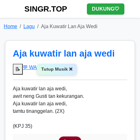
SINGR.TOP
DUKUNG🤍
Home
Lagu
Aja Kuwatir Lan Aja Wedi
Aja kuwatir lan aja wedi
💬 WA
📝
Tutup Musik ❌
Aja kuwatir lan aja wedi,
awit neng Gusti tan kekurangan.
Aja kuwatir lan aja wedi,
tamtu tinanggelan. (2X)
(KPJ 35)