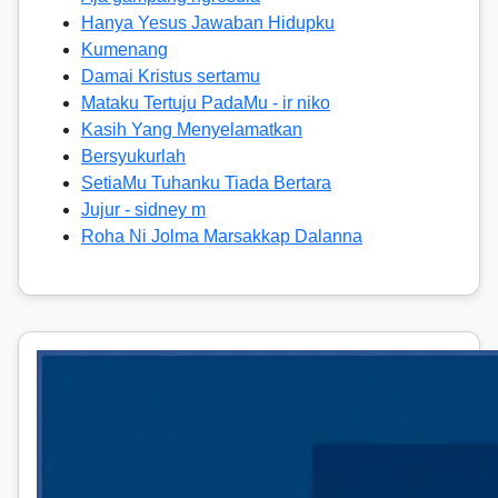
Hanya Yesus Jawaban Hidupku
Kumenang
Damai Kristus sertamu
Mataku Tertuju PadaMu - ir niko
Kasih Yang Menyelamatkan
Bersyukurlah
SetiaMu Tuhanku Tiada Bertara
Jujur - sidney m
Roha Ni Jolma Marsakkap Dalanna