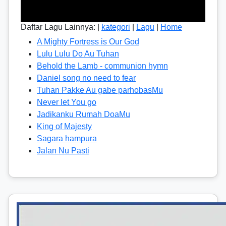
Daftar Lagu Lainnya: |
kategori
|
Lagu
|
Home
A Mighty Fortress is Our God
Lulu Lulu Do Au Tuhan
Behold the Lamb - communion hymn
Daniel song no need to fear
Tuhan Pakke Au gabe parhobasMu
Never let You go
Jadikanku Rumah DoaMu
King of Majesty
Sagara hampura
Jalan Nu Pasti