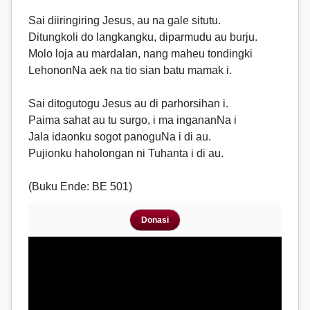
Sai diiringiring Jesus, au na gale situtu.
Ditungkoli do langkangku, diparmudu au burju.
Molo loja au mardalan, nang maheu tondingki
LehononNa aek na tio sian batu mamak i.
Sai ditogutogu Jesus au di parhorsihan i.
Paima sahat au tu surgo, i ma ingananNa i
Jala idaonku sogot panoguNa i di au.
Pujionku haholongan ni Tuhanta i di au.
(Buku Ende: BE 501)
Donasi