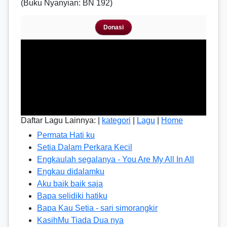
(Buku Nyanyian: BN 192)
Donasi
Daftar Lagu Lainnya: |
kategori
|
Lagu
|
Home
Permata Hati ku
Setia Dalam Perkara Kecil
Engkaulah segalanya - You Are My All In All
Engkau didalamku
Aku baik baik saja
Bapa selidiki hatiku
Bapa Kau Setia - sari simorangkir
KasihMu Tiada Dua nya