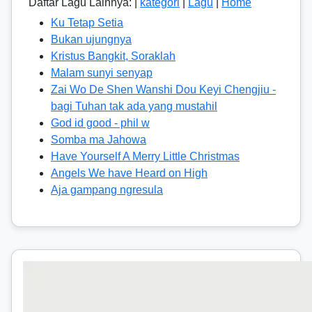
Daftar Lagu Lainnya: |
kategori
|
Lagu
|
Home
Ku Tetap Setia
Bukan ujungnya
Kristus Bangkit, Soraklah
Malam sunyi senyap
Zai Wo De Shen Wanshi Dou Keyi Chengjiu -
bagi Tuhan tak ada yang mustahil
God id good - phil w
Somba ma Jahowa
Have Yourself A Merry Little Christmas
Angels We have Heard on High
Aja gampang ngresula