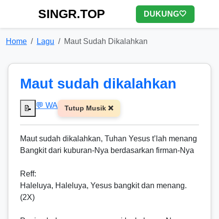
SINGR.TOP
DUKUNG🤍
Home
Lagu
Maut Sudah Dikalahkan
Maut sudah dikalahkan
💬 WA
📝
Tutup Musik ❌
Maut sudah dikalahkan, Tuhan Yesus t’lah menang
Bangkit dari kuburan-Nya berdasarkan firman-Nya
Reff
:
Haleluya, Haleluya, Yesus bangkit dan menang.
(2X)