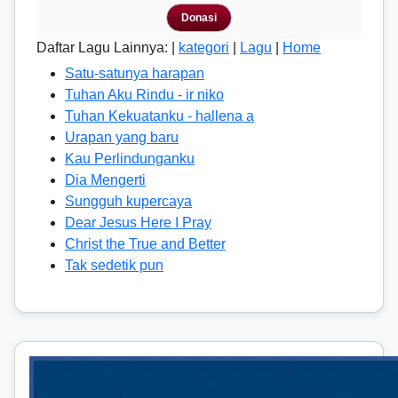
Donasi
Daftar Lagu Lainnya: |
kategori
|
Lagu
|
Home
Satu-satunya harapan
Tuhan Aku Rindu - ir niko
Tuhan Kekuatanku - hallena a
Urapan yang baru
Kau Perlindunganku
Dia Mengerti
Sungguh kupercaya
Dear Jesus Here I Pray
Christ the True and Better
Tak sedetik pun