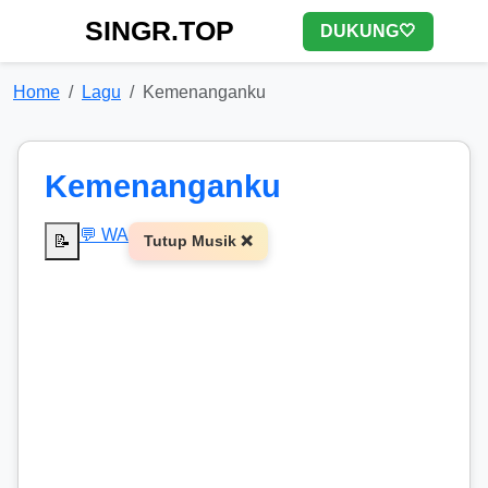
SINGR.TOP
DUKUNG🤍
Home
Lagu
Kemenanganku
Kemenanganku
💬 WA
📝
Tutup Musik ❌