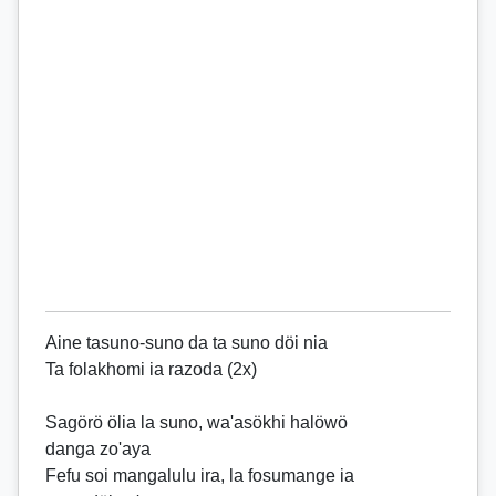
Aine tasuno-suno da ta suno döi nia
Ta folakhomi ia razoda (2x)
Sagörö ölia la suno, wa'asökhi halöwö
danga zo'aya
Fefu soi mangalulu ira, la fosumange ia