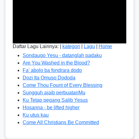
Daftar Lagu Lainnya: |
kategori
|
Lagu
|
Home
Sondaugo Yesu - datanglah padaku
Are You Washed in the Blood?
Fa’ abolo ba fondrara dodo
Dozi Ita Omuso Dododa
Come Thou Fount of Every Blessing
Sungguh ajaib perbuatanMu
Ku Tetap pegang Salib Yesus
Hosanna - be lifted higher
Ku utus kau
Come All Christians Be Committed