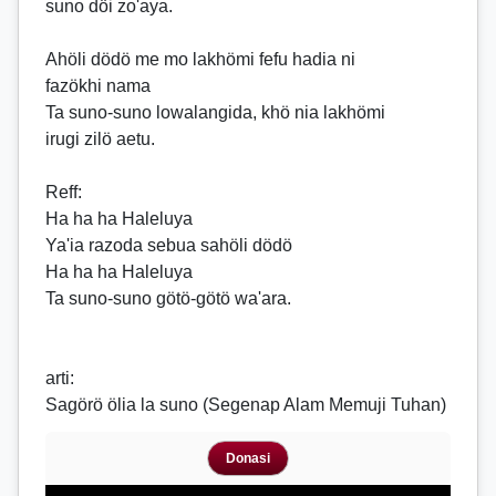
suno döi zo'aya.
Ahöli dödö me mo lakhömi fefu hadia ni
fazökhi nama
Ta suno-suno lowalangida, khö nia lakhömi
irugi zilö aetu.
Reff
:
Ha ha ha Haleluya
Ya'ia razoda sebua sahöli dödö
Ha ha ha Haleluya
Ta suno-suno götö-götö wa'ara.
arti:
Sagörö ölia la suno (Segenap Alam Memuji Tuhan)
Donasi