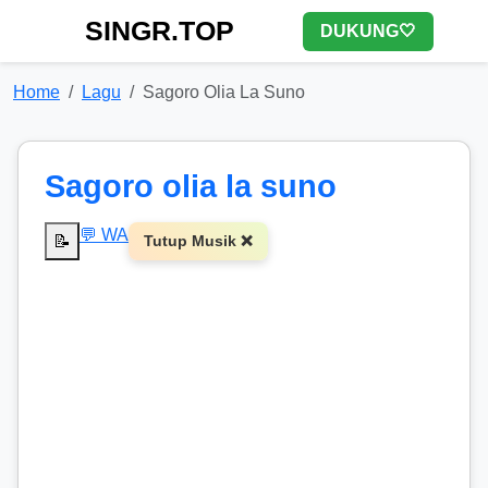
SINGR.TOP
DUKUNG🤍
Home
Lagu
Sagoro Olia La Suno
Sagoro olia la suno
💬 WA
📝
Tutup Musik ❌