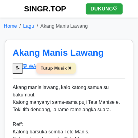
SINGR.TOP
DUKUNG🤍
Home
Lagu
Akang Manis Lawang
Akang Manis Lawang
💬 WA
📝
Tutup Musik ❌
Akang manis lawang, kalo katong samua su
bakumpul.
Katong manyanyi sama-sama puji Tete Manise e.
Toki tifa dendang, la rame-rame angka suara.
Reff
:
Katong barsuka somba Tete Manis.