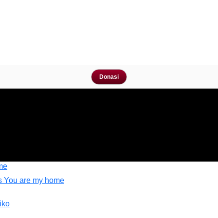
Donasi
me
ks You are my home
iko