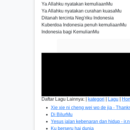
Ya Allahku nyatakan kemuliaanMu
Ya Allahku nyatakan curahan kuasaMu
Ditanah tercinta Neg'riku Indonesia
Kuberdoa Indonesia penuh kemuliaanMu
Indonesia bagi KemulianMu
Daftar Lagu Lainnya: |
kategori
|
Lagu
|
Ho
Xie xie ni cheng wei wo de jia - Than
Di BilurMu
Yesus jalan kebenaran dan hidup - ir.n
Ku berseru hai dunia