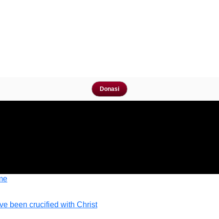
Donasi
me
ave been crucified with Christ