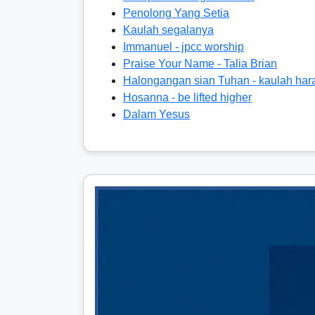
Penolong Yang Setia
Kaulah segalanya
Immanuel - jpcc worship
Praise Your Name - Talia Brian
Halongangan sian Tuhan - kaulah har
Hosanna - be lifted higher
Dalam Yesus