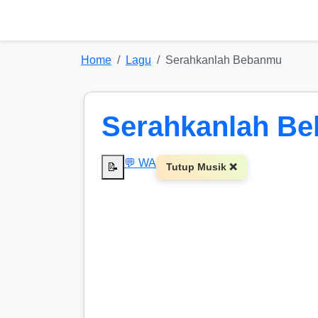
Home
Lagu
Serahkanlah Bebanmu
Serahkanlah B
💬 WA
📝
Tutup Musik ❌