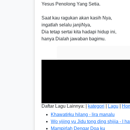
Yesus Penolong Yang Setia.
Saat kau ragukan akan kasih Nya,
ingatlah selalu janjiNya,
Dia tetap sertai kita hadapi hidup ini,
hanya Dialah jawaban bagimu.
Daftar Lagu Lainnya: |
kategori
|
Lagu
|
Ho
Khawatirku hilang - lira manalu
Wo yijing yu Jidu tong ding shijia - I h
Mampirlah Dengar Doa ku