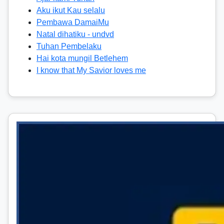
Aku ikut Kau selalu
Pembawa DamaiMu
Natal dihatiku - undvd
Tuhan Pembelaku
Hai kota mungil Betlehem
I know that My Savior loves me