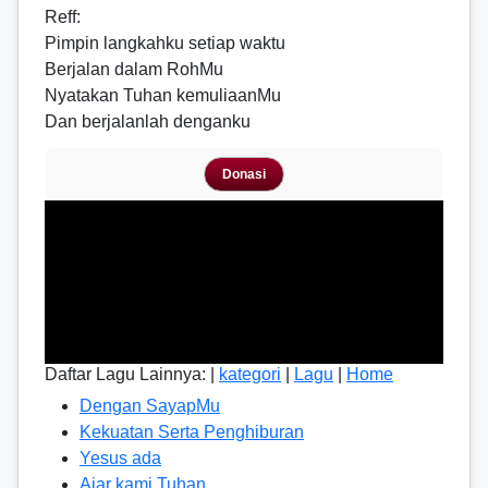
Reff
:
Pimpin langkahku setiap waktu
Berjalan dalam RohMu
Nyatakan Tuhan kemuliaanMu
Dan berjalanlah denganku
Donasi
Daftar Lagu Lainnya: |
kategori
|
Lagu
|
Home
Dengan SayapMu
Kekuatan Serta Penghiburan
Yesus ada
Ajar kami Tuhan