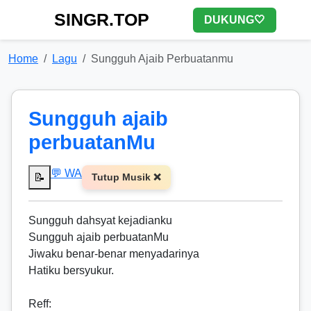
SINGR.TOP
DUKUNG🤍
Home
Lagu
Sungguh Ajaib Perbuatanmu
Sungguh ajaib
perbuatanMu
💬 WA
📝
Tutup Musik ❌
Sungguh dahsyat kejadianku
Sungguh ajaib perbuatanMu
Jiwaku benar-benar menyadarinya
Hatiku bersyukur.
Reff
: