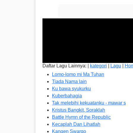
Daftar Lagu Lainnya: |
kategori
|
Lagu
|
Ho
Lomo-lomo mi Ma Tuhan
Tiada Nama lain
Ku bawa syukurku
Kuberbahagia
Tak melebihi kekuatanku - mawar s
Kristus Bangkit, Soraklah
Battle Hymn of the Republic
Kecaplah Dan Lihatlah
Kangen Swargo