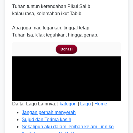
Tuhan tuntun kerendahan Pikul Salib
kalau rasa, kelemahan ikut Tabib.
Apa juga mau tegarkan, tinggal tetap,
Tuhan Isa, k'lak teguhkan, hingga genap.
Donasi
Daftar Lagu Lainnya: |
kategori
|
Lagu
|
Home
Jangan pernah menyerah
Sujud dan Terima kasih
Sekalipun aku dalam lembah kelam - ir niko