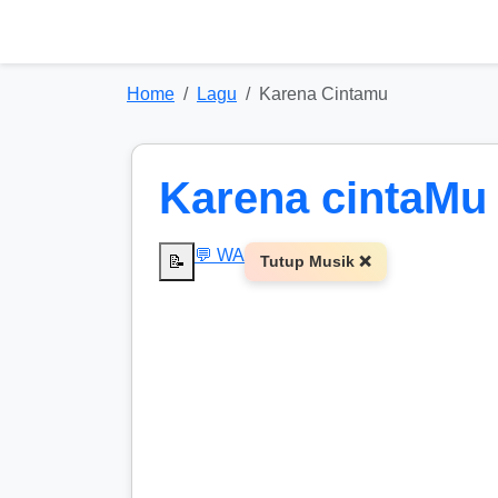
Home
Lagu
Karena Cintamu
Karena cintaMu
💬 WA
📝
Tutup Musik ❌