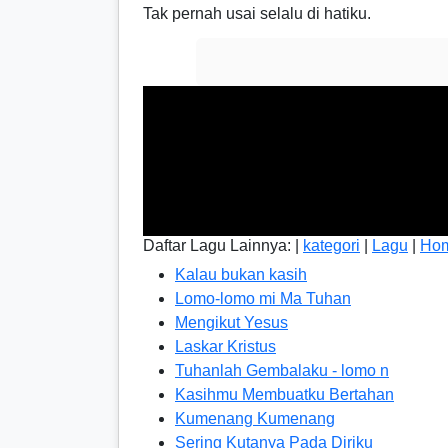
Tak pernah usai selalu di hatiku.
Daftar Lagu Lainnya: |
kategori
|
Lagu
|
Ho
Kalau bukan kasih
Lomo-lomo mi Ma Tuhan
Mengikut Yesus
Laskar Kristus
Tuhanlah Gembalaku - lomo n
Kasihmu Membuatku Bertahan
Kumenang Kumenang
Sering Kutanya Pada Diriku