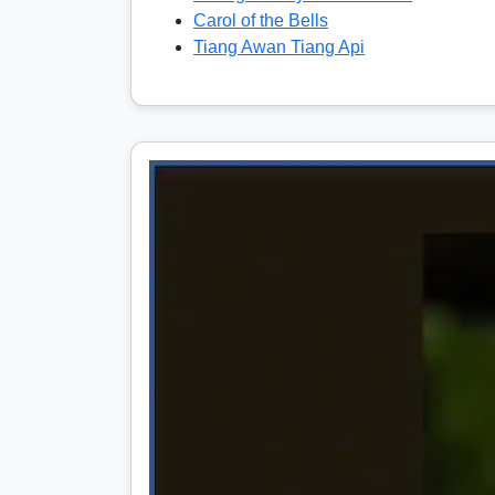
Carol of the Bells
Tiang Awan Tiang Api