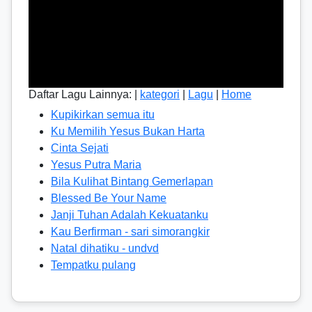
Daftar Lagu Lainnya: |
kategori
|
Lagu
|
Home
Kupikirkan semua itu
Ku Memilih Yesus Bukan Harta
Cinta Sejati
Yesus Putra Maria
Bila Kulihat Bintang Gemerlapan
Blessed Be Your Name
Janji Tuhan Adalah Kekuatanku
Kau Berfirman - sari simorangkir
Natal dihatiku - undvd
Tempatku pulang