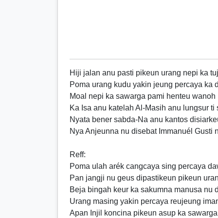
Hiji jalan anu pasti pikeun urang nepi ka t
Poma urang kudu yakin jeung percaya ka d
Moal nepi ka sawarga pami henteu wanoh
Ka Isa anu katelah Al-Masih anu lungsur ti
Nyata bener sabda-Na anu kantos disiarke
Nya Anjeunna nu disebat Immanuél Gusti 
Reff
:
Poma ulah arék cangcaya sing percaya d
Pan jangji nu geus dipastikeun pikeun ur
Beja bingah keur ka sakumna manusa nu 
Urang masing yakin percaya reujeung ima
Apan Injil koncina pikeun asup ka sawarga