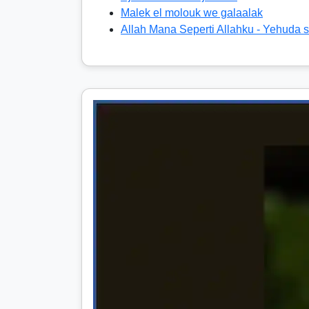
Malek el molouk we galaalak
Allah Mana Seperti Allahku - Yehuda s