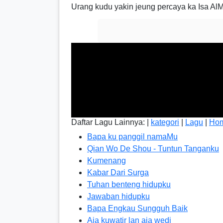
Urang kudu yakin jeung percaya ka Isa Al
Daftar Lagu Lainnya: |
kategori
|
Lagu
|
Ho
Bapa ku panggil namaMu
Qian Wo De Shou - Tuntun Tanganku
Kumenang
Kabar Dari Surga
Tuhan benteng hidupku
Jawaban hidupku
Bapa Engkau Sungguh Baik
Aja kuwatir lan aja wedi