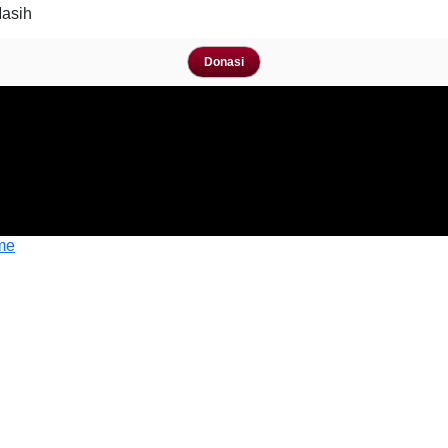
Masih
Donasi
me