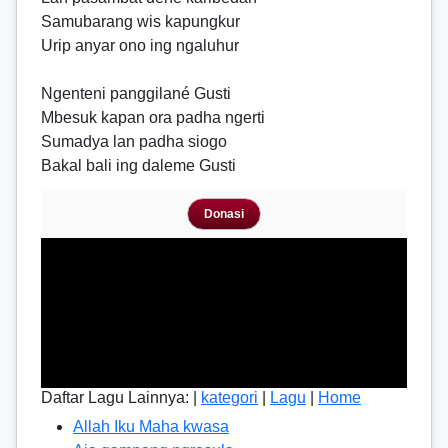
Samubarang wis kapungkur
Urip anyar ono ing ngaluhur
Ngenteni panggilané Gusti
Mbesuk kapan ora padha ngerti
Sumadya lan padha siogo
Bakal bali ing daleme Gusti
Donasi
Daftar Lagu Lainnya: |
kategori
|
Lagu
|
Home
Allah Iku Maha kwasa