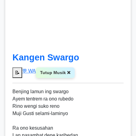
Kangen Swargo
💬 WA
📝
Tutup Musik ❌
Benjing lamun ing swargo
Ayem tentrem ra ono rubedo
Rino wengi suko reno
Muji Gusti selami-laminyo
Ra ono kesusahan
Lan pasambat dene karibedan