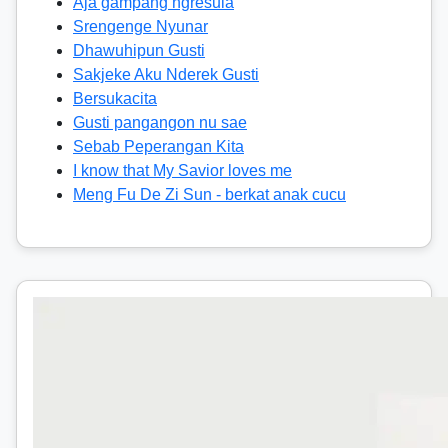
Aja gampang ngresula
Srengenge Nyunar
Dhawuhipun Gusti
Sakjeke Aku Nderek Gusti
Bersukacita
Gusti pangangon nu sae
Sebab Peperangan Kita
I know that My Savior loves me
Meng Fu De Zi Sun - berkat anak cucu